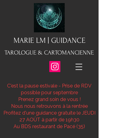
MARIE LM | GUIDANCE
TAROLOGUE & CARTOMANCIENNE
C'est la pause estivale - Prise de RDV
possible pour septembre
Prenez grand soin de vous !
Nous nous retrouvons à la rentrée
Profitez d'une guidance gratuite le JEUDI
27 AOÛT à partir de 19h30
Au BDS restaurant de Pacé (35)